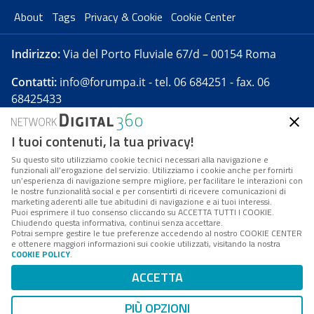
About
Tags
Privacy & Cookie
Cookie Center
Indirizzo:
Via del Porto Fluviale 67/d – 00154 Roma
Contatti:
info@forumpa.it
- tel. 06 684251 - fax. 06
68425433
I tuoi contenuti, la tua privacy!
Forumpa.it
è una pubblicazione telematica iscritta
presso Registro della stampa del Tribunale di Roma -
Su questo sito utilizziamo cookie tecnici necessari alla navigazione e
funzionali all’erogazione del servizio. Utilizziamo i cookie anche per fornirti
Reg. n. 182 del 2 maggio 2008 - Direttore resp. Michela
un’esperienza di navigazione sempre migliore, per facilitare le interazioni con
Stentella
le nostre funzionalità social e per consentirti di ricevere comunicazioni di
marketing aderenti alle tue abitudini di navigazione e ai tuoi interessi.
FPA s.r.l. è società soggetta a Direzione e
Puoi esprimere il tuo consenso cliccando su ACCETTA TUTTI I COOKIE.
Coordinamento da parte di Digital360 S.p.A. - FPA s.r.l.
Chiudendo questa informativa, continui senza accettare.
Potrai sempre gestire le tue preferenze accedendo al nostro COOKIE CENTER
è un'azienda certificata per il sistema di management
e ottenere maggiori informazioni sui cookie utilizzati, visitando la nostra
COOKIE POLICY
.
di qualità SQS (ISO 9001)
Codice Fiscale/Partita IVA n. 10693191008 - R.E.A. Roma
ACCETTA
n. 1249791. ISP AWS
PIÙ OPZIONI
Mappa del sito