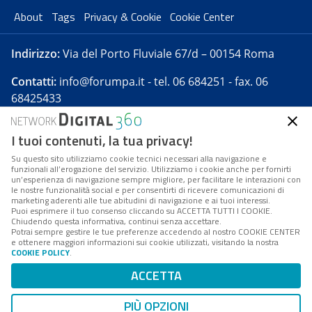
About
Tags
Privacy & Cookie
Cookie Center
Indirizzo:
Via del Porto Fluviale 67/d – 00154 Roma
Contatti:
info@forumpa.it
- tel. 06 684251 - fax. 06
68425433
I tuoi contenuti, la tua privacy!
Forumpa.it
è una pubblicazione telematica iscritta
presso Registro della stampa del Tribunale di Roma -
Su questo sito utilizziamo cookie tecnici necessari alla navigazione e
funzionali all’erogazione del servizio. Utilizziamo i cookie anche per fornirti
Reg. n. 182 del 2 maggio 2008 - Direttore resp. Michela
un’esperienza di navigazione sempre migliore, per facilitare le interazioni con
Stentella
le nostre funzionalità social e per consentirti di ricevere comunicazioni di
marketing aderenti alle tue abitudini di navigazione e ai tuoi interessi.
FPA s.r.l. è società soggetta a Direzione e
Puoi esprimere il tuo consenso cliccando su ACCETTA TUTTI I COOKIE.
Coordinamento da parte di Digital360 S.p.A. - FPA s.r.l.
Chiudendo questa informativa, continui senza accettare.
Potrai sempre gestire le tue preferenze accedendo al nostro COOKIE CENTER
è un'azienda certificata per il sistema di management
e ottenere maggiori informazioni sui cookie utilizzati, visitando la nostra
COOKIE POLICY
.
di qualità SQS (ISO 9001)
Codice Fiscale/Partita IVA n. 10693191008 - R.E.A. Roma
ACCETTA
n. 1249791. ISP AWS
PIÙ OPZIONI
Mappa del sito