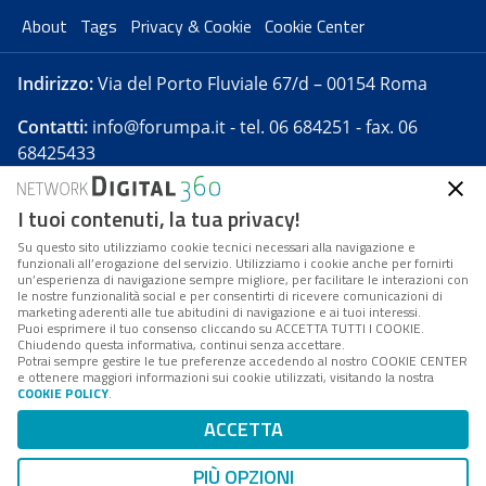
About
Tags
Privacy & Cookie
Cookie Center
Indirizzo:
Via del Porto Fluviale 67/d – 00154 Roma
Contatti:
info@forumpa.it
- tel. 06 684251 - fax. 06
68425433
I tuoi contenuti, la tua privacy!
Forumpa.it
è una pubblicazione telematica iscritta
presso Registro della stampa del Tribunale di Roma -
Su questo sito utilizziamo cookie tecnici necessari alla navigazione e
funzionali all’erogazione del servizio. Utilizziamo i cookie anche per fornirti
Reg. n. 182 del 2 maggio 2008 - Direttore resp. Michela
un’esperienza di navigazione sempre migliore, per facilitare le interazioni con
Stentella
le nostre funzionalità social e per consentirti di ricevere comunicazioni di
marketing aderenti alle tue abitudini di navigazione e ai tuoi interessi.
FPA s.r.l. è società soggetta a Direzione e
Puoi esprimere il tuo consenso cliccando su ACCETTA TUTTI I COOKIE.
Coordinamento da parte di Digital360 S.p.A. - FPA s.r.l.
Chiudendo questa informativa, continui senza accettare.
Potrai sempre gestire le tue preferenze accedendo al nostro COOKIE CENTER
è un'azienda certificata per il sistema di management
e ottenere maggiori informazioni sui cookie utilizzati, visitando la nostra
COOKIE POLICY
.
di qualità SQS (ISO 9001)
Codice Fiscale/Partita IVA n. 10693191008 - R.E.A. Roma
ACCETTA
n. 1249791. ISP AWS
PIÙ OPZIONI
Mappa del sito