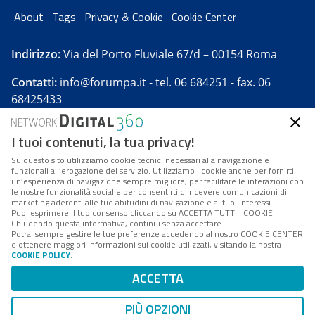
About
Tags
Privacy & Cookie
Cookie Center
Indirizzo:
Via del Porto Fluviale 67/d – 00154 Roma
Contatti:
info@forumpa.it
- tel. 06 684251 - fax. 06
68425433
I tuoi contenuti, la tua privacy!
Forumpa.it
è una pubblicazione telematica iscritta
presso Registro della stampa del Tribunale di Roma -
Su questo sito utilizziamo cookie tecnici necessari alla navigazione e
funzionali all’erogazione del servizio. Utilizziamo i cookie anche per fornirti
Reg. n. 182 del 2 maggio 2008 - Direttore resp. Michela
un’esperienza di navigazione sempre migliore, per facilitare le interazioni con
Stentella
le nostre funzionalità social e per consentirti di ricevere comunicazioni di
marketing aderenti alle tue abitudini di navigazione e ai tuoi interessi.
FPA s.r.l. è società soggetta a Direzione e
Puoi esprimere il tuo consenso cliccando su ACCETTA TUTTI I COOKIE.
Coordinamento da parte di Digital360 S.p.A. - FPA s.r.l.
Chiudendo questa informativa, continui senza accettare.
Potrai sempre gestire le tue preferenze accedendo al nostro COOKIE CENTER
è un'azienda certificata per il sistema di management
e ottenere maggiori informazioni sui cookie utilizzati, visitando la nostra
COOKIE POLICY
.
di qualità SQS (ISO 9001)
Codice Fiscale/Partita IVA n. 10693191008 - R.E.A. Roma
ACCETTA
n. 1249791. ISP AWS
PIÙ OPZIONI
Mappa del sito