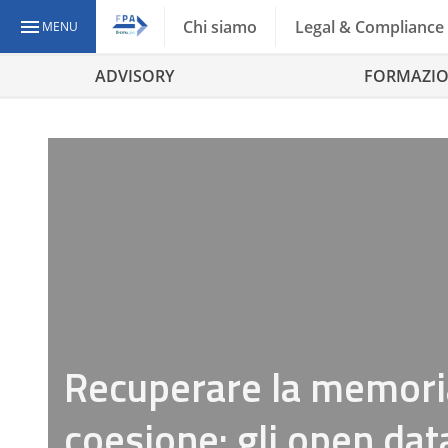
Chi siamo
Legal & Compliance
MENU
ADVISORY
FORMAZI
Recuperare la memoria 
coesione: gli open data