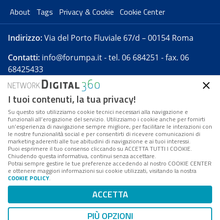
About
Tags
Privacy & Cookie
Cookie Center
Indirizzo:
Via del Porto Fluviale 67/d – 00154 Roma
Contatti:
info@forumpa.it
- tel. 06 684251 - fax. 06
68425433
I tuoi contenuti, la tua privacy!
Forumpa.it
è una pubblicazione telematica iscritta
presso Registro della stampa del Tribunale di Roma -
Su questo sito utilizziamo cookie tecnici necessari alla navigazione e
funzionali all’erogazione del servizio. Utilizziamo i cookie anche per fornirti
Reg. n. 182 del 2 maggio 2008 - Direttore resp. Michela
un’esperienza di navigazione sempre migliore, per facilitare le interazioni con
Stentella
le nostre funzionalità social e per consentirti di ricevere comunicazioni di
marketing aderenti alle tue abitudini di navigazione e ai tuoi interessi.
FPA s.r.l. è società soggetta a Direzione e
Puoi esprimere il tuo consenso cliccando su ACCETTA TUTTI I COOKIE.
Coordinamento da parte di Digital360 S.p.A. - FPA s.r.l.
Chiudendo questa informativa, continui senza accettare.
Potrai sempre gestire le tue preferenze accedendo al nostro COOKIE CENTER
è un'azienda certificata per il sistema di management
e ottenere maggiori informazioni sui cookie utilizzati, visitando la nostra
COOKIE POLICY
.
di qualità SQS (ISO 9001)
Codice Fiscale/Partita IVA n. 10693191008 - R.E.A. Roma
ACCETTA
n. 1249791. ISP AWS
PIÙ OPZIONI
Mappa del sito