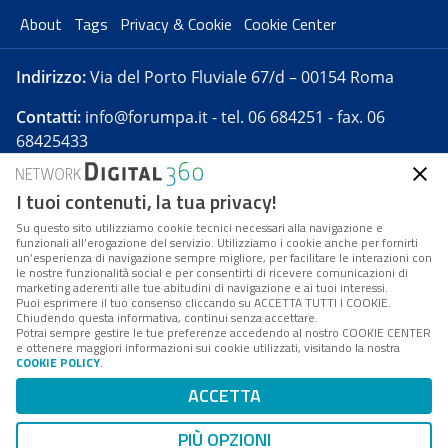
About
Tags
Privacy & Cookie
Cookie Center
Indirizzo:
Via del Porto Fluviale 67/d – 00154 Roma
Contatti:
info@forumpa.it
- tel. 06 684251 - fax. 06
68425433
I tuoi contenuti, la tua privacy!
Forumpa.it
è una pubblicazione telematica iscritta
presso Registro della stampa del Tribunale di Roma -
Su questo sito utilizziamo cookie tecnici necessari alla navigazione e
funzionali all’erogazione del servizio. Utilizziamo i cookie anche per fornirti
Reg. n. 182 del 2 maggio 2008 - Direttore resp. Michela
un’esperienza di navigazione sempre migliore, per facilitare le interazioni con
Stentella
le nostre funzionalità social e per consentirti di ricevere comunicazioni di
marketing aderenti alle tue abitudini di navigazione e ai tuoi interessi.
FPA s.r.l. è società soggetta a Direzione e
Puoi esprimere il tuo consenso cliccando su ACCETTA TUTTI I COOKIE.
Coordinamento da parte di Digital360 S.p.A. - FPA s.r.l.
Chiudendo questa informativa, continui senza accettare.
Potrai sempre gestire le tue preferenze accedendo al nostro COOKIE CENTER
è un'azienda certificata per il sistema di management
e ottenere maggiori informazioni sui cookie utilizzati, visitando la nostra
COOKIE POLICY
.
di qualità SQS (ISO 9001)
Codice Fiscale/Partita IVA n. 10693191008 - R.E.A. Roma
ACCETTA
n. 1249791. ISP AWS
PIÙ OPZIONI
Mappa del sito