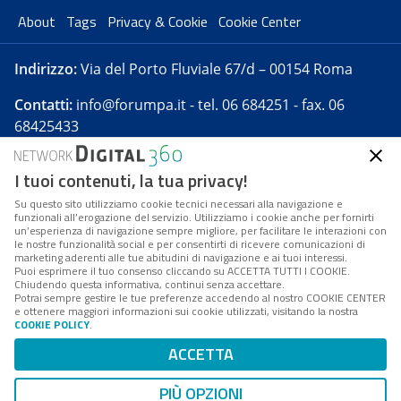
About
Tags
Privacy & Cookie
Cookie Center
Indirizzo:
Via del Porto Fluviale 67/d – 00154 Roma
Contatti:
info@forumpa.it
- tel. 06 684251 - fax. 06
68425433
I tuoi contenuti, la tua privacy!
Forumpa.it
è una pubblicazione telematica iscritta
presso Registro della stampa del Tribunale di Roma -
Su questo sito utilizziamo cookie tecnici necessari alla navigazione e
funzionali all’erogazione del servizio. Utilizziamo i cookie anche per fornirti
Reg. n. 182 del 2 maggio 2008 - Direttore resp. Michela
un’esperienza di navigazione sempre migliore, per facilitare le interazioni con
Stentella
le nostre funzionalità social e per consentirti di ricevere comunicazioni di
marketing aderenti alle tue abitudini di navigazione e ai tuoi interessi.
FPA s.r.l. è società soggetta a Direzione e
Puoi esprimere il tuo consenso cliccando su ACCETTA TUTTI I COOKIE.
Coordinamento da parte di Digital360 S.p.A. - FPA s.r.l.
Chiudendo questa informativa, continui senza accettare.
Potrai sempre gestire le tue preferenze accedendo al nostro COOKIE CENTER
è un'azienda certificata per il sistema di management
e ottenere maggiori informazioni sui cookie utilizzati, visitando la nostra
COOKIE POLICY
.
di qualità SQS (ISO 9001)
Codice Fiscale/Partita IVA n. 10693191008 - R.E.A. Roma
ACCETTA
n. 1249791. ISP AWS
PIÙ OPZIONI
Mappa del sito