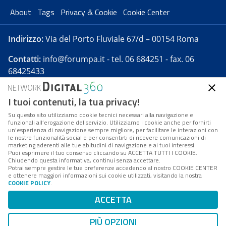
About
Tags
Privacy & Cookie
Cookie Center
Indirizzo:
Via del Porto Fluviale 67/d – 00154 Roma
Contatti:
info@forumpa.it
- tel. 06 684251 - fax. 06
68425433
I tuoi contenuti, la tua privacy!
Forumpa.it
è una pubblicazione telematica iscritta
presso Registro della stampa del Tribunale di Roma -
Su questo sito utilizziamo cookie tecnici necessari alla navigazione e
funzionali all’erogazione del servizio. Utilizziamo i cookie anche per fornirti
Reg. n. 182 del 2 maggio 2008 - Direttore resp. Michela
un’esperienza di navigazione sempre migliore, per facilitare le interazioni con
Stentella
le nostre funzionalità social e per consentirti di ricevere comunicazioni di
marketing aderenti alle tue abitudini di navigazione e ai tuoi interessi.
FPA s.r.l. è società soggetta a Direzione e
Puoi esprimere il tuo consenso cliccando su ACCETTA TUTTI I COOKIE.
Coordinamento da parte di Digital360 S.p.A. - FPA s.r.l.
Chiudendo questa informativa, continui senza accettare.
Potrai sempre gestire le tue preferenze accedendo al nostro COOKIE CENTER
è un'azienda certificata per il sistema di management
e ottenere maggiori informazioni sui cookie utilizzati, visitando la nostra
COOKIE POLICY
.
di qualità SQS (ISO 9001)
Codice Fiscale/Partita IVA n. 10693191008 - R.E.A. Roma
ACCETTA
n. 1249791. ISP AWS
PIÙ OPZIONI
Mappa del sito