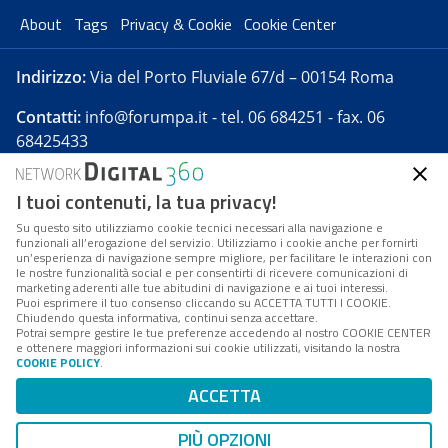
About
Tags
Privacy & Cookie
Cookie Center
Indirizzo:
Via del Porto Fluviale 67/d – 00154 Roma
Contatti:
info@forumpa.it
- tel. 06 684251 - fax. 06
68425433
I tuoi contenuti, la tua privacy!
Forumpa.it
è una pubblicazione telematica iscritta
presso Registro della stampa del Tribunale di Roma -
Su questo sito utilizziamo cookie tecnici necessari alla navigazione e
funzionali all’erogazione del servizio. Utilizziamo i cookie anche per fornirti
Reg. n. 182 del 2 maggio 2008 - Direttore resp. Michela
un’esperienza di navigazione sempre migliore, per facilitare le interazioni con
Stentella
le nostre funzionalità social e per consentirti di ricevere comunicazioni di
marketing aderenti alle tue abitudini di navigazione e ai tuoi interessi.
FPA s.r.l. è società soggetta a Direzione e
Puoi esprimere il tuo consenso cliccando su ACCETTA TUTTI I COOKIE.
Coordinamento da parte di Digital360 S.p.A. - FPA s.r.l.
Chiudendo questa informativa, continui senza accettare.
Potrai sempre gestire le tue preferenze accedendo al nostro COOKIE CENTER
è un'azienda certificata per il sistema di management
e ottenere maggiori informazioni sui cookie utilizzati, visitando la nostra
COOKIE POLICY
.
di qualità SQS (ISO 9001)
Codice Fiscale/Partita IVA n. 10693191008 - R.E.A. Roma
ACCETTA
n. 1249791. ISP AWS
PIÙ OPZIONI
Mappa del sito