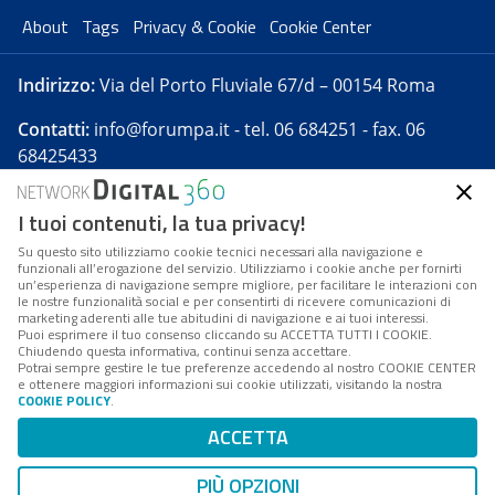
About
Tags
Privacy & Cookie
Cookie Center
Indirizzo:
Via del Porto Fluviale 67/d – 00154 Roma
Contatti:
info@forumpa.it
- tel. 06 684251 - fax. 06
68425433
I tuoi contenuti, la tua privacy!
Forumpa.it
è una pubblicazione telematica iscritta
presso Registro della stampa del Tribunale di Roma -
Su questo sito utilizziamo cookie tecnici necessari alla navigazione e
funzionali all’erogazione del servizio. Utilizziamo i cookie anche per fornirti
Reg. n. 182 del 2 maggio 2008 - Direttore resp. Michela
un’esperienza di navigazione sempre migliore, per facilitare le interazioni con
Stentella
le nostre funzionalità social e per consentirti di ricevere comunicazioni di
marketing aderenti alle tue abitudini di navigazione e ai tuoi interessi.
FPA s.r.l. è società soggetta a Direzione e
Puoi esprimere il tuo consenso cliccando su ACCETTA TUTTI I COOKIE.
Coordinamento da parte di Digital360 S.p.A. - FPA s.r.l.
Chiudendo questa informativa, continui senza accettare.
Potrai sempre gestire le tue preferenze accedendo al nostro COOKIE CENTER
è un'azienda certificata per il sistema di management
e ottenere maggiori informazioni sui cookie utilizzati, visitando la nostra
COOKIE POLICY
.
di qualità SQS (ISO 9001)
Codice Fiscale/Partita IVA n. 10693191008 - R.E.A. Roma
ACCETTA
n. 1249791. ISP AWS
PIÙ OPZIONI
Mappa del sito