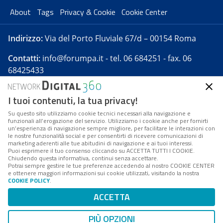
About
Tags
Privacy & Cookie
Cookie Center
Indirizzo:
Via del Porto Fluviale 67/d – 00154 Roma
Contatti:
info@forumpa.it
- tel. 06 684251 - fax. 06
68425433
I tuoi contenuti, la tua privacy!
Forumpa.it
è una pubblicazione telematica iscritta
presso Registro della stampa del Tribunale di Roma -
Su questo sito utilizziamo cookie tecnici necessari alla navigazione e
funzionali all’erogazione del servizio. Utilizziamo i cookie anche per fornirti
Reg. n. 182 del 2 maggio 2008 - Direttore resp. Michela
un’esperienza di navigazione sempre migliore, per facilitare le interazioni con
Stentella
le nostre funzionalità social e per consentirti di ricevere comunicazioni di
marketing aderenti alle tue abitudini di navigazione e ai tuoi interessi.
FPA s.r.l. è società soggetta a Direzione e
Puoi esprimere il tuo consenso cliccando su ACCETTA TUTTI I COOKIE.
Coordinamento da parte di Digital360 S.p.A. - FPA s.r.l.
Chiudendo questa informativa, continui senza accettare.
Potrai sempre gestire le tue preferenze accedendo al nostro COOKIE CENTER
è un'azienda certificata per il sistema di management
e ottenere maggiori informazioni sui cookie utilizzati, visitando la nostra
COOKIE POLICY
.
di qualità SQS (ISO 9001)
Codice Fiscale/Partita IVA n. 10693191008 - R.E.A. Roma
ACCETTA
n. 1249791. ISP AWS
PIÙ OPZIONI
Mappa del sito