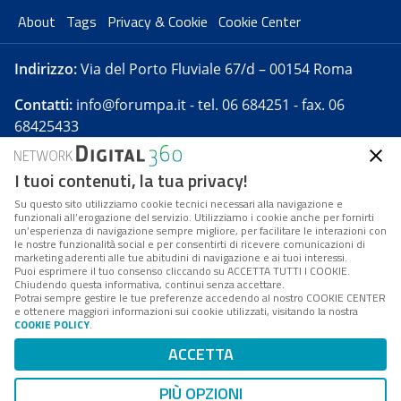
About
Tags
Privacy & Cookie
Cookie Center
Indirizzo:
Via del Porto Fluviale 67/d – 00154 Roma
Contatti:
info@forumpa.it
- tel. 06 684251 - fax. 06
68425433
I tuoi contenuti, la tua privacy!
Forumpa.it
è una pubblicazione telematica iscritta
presso Registro della stampa del Tribunale di Roma -
Su questo sito utilizziamo cookie tecnici necessari alla navigazione e
funzionali all’erogazione del servizio. Utilizziamo i cookie anche per fornirti
Reg. n. 182 del 2 maggio 2008 - Direttore resp. Michela
un’esperienza di navigazione sempre migliore, per facilitare le interazioni con
Stentella
le nostre funzionalità social e per consentirti di ricevere comunicazioni di
marketing aderenti alle tue abitudini di navigazione e ai tuoi interessi.
FPA s.r.l. è società soggetta a Direzione e
Puoi esprimere il tuo consenso cliccando su ACCETTA TUTTI I COOKIE.
Coordinamento da parte di Digital360 S.p.A. - FPA s.r.l.
Chiudendo questa informativa, continui senza accettare.
Potrai sempre gestire le tue preferenze accedendo al nostro COOKIE CENTER
è un'azienda certificata per il sistema di management
e ottenere maggiori informazioni sui cookie utilizzati, visitando la nostra
COOKIE POLICY
.
di qualità SQS (ISO 9001)
Codice Fiscale/Partita IVA n. 10693191008 - R.E.A. Roma
ACCETTA
n. 1249791. ISP AWS
PIÙ OPZIONI
Mappa del sito