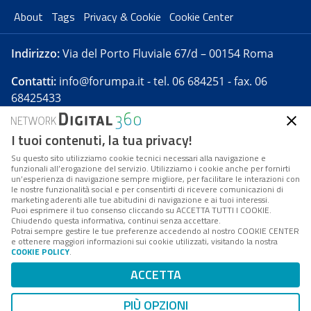
About
Tags
Privacy & Cookie
Cookie Center
Indirizzo:
Via del Porto Fluviale 67/d – 00154 Roma
Contatti:
info@forumpa.it
- tel. 06 684251 - fax. 06
68425433
I tuoi contenuti, la tua privacy!
Forumpa.it
è una pubblicazione telematica iscritta
presso Registro della stampa del Tribunale di Roma -
Su questo sito utilizziamo cookie tecnici necessari alla navigazione e
funzionali all’erogazione del servizio. Utilizziamo i cookie anche per fornirti
Reg. n. 182 del 2 maggio 2008 - Direttore resp. Michela
un’esperienza di navigazione sempre migliore, per facilitare le interazioni con
Stentella
le nostre funzionalità social e per consentirti di ricevere comunicazioni di
marketing aderenti alle tue abitudini di navigazione e ai tuoi interessi.
FPA s.r.l. è società soggetta a Direzione e
Puoi esprimere il tuo consenso cliccando su ACCETTA TUTTI I COOKIE.
Coordinamento da parte di Digital360 S.p.A. - FPA s.r.l.
Chiudendo questa informativa, continui senza accettare.
Potrai sempre gestire le tue preferenze accedendo al nostro COOKIE CENTER
è un'azienda certificata per il sistema di management
e ottenere maggiori informazioni sui cookie utilizzati, visitando la nostra
COOKIE POLICY
.
di qualità SQS (ISO 9001)
Codice Fiscale/Partita IVA n. 10693191008 - R.E.A. Roma
ACCETTA
n. 1249791. ISP AWS
PIÙ OPZIONI
Mappa del sito