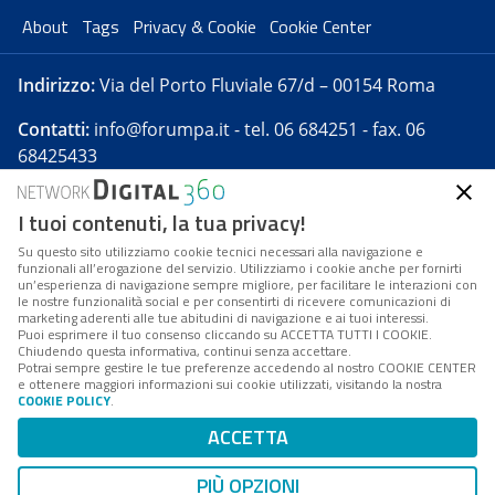
About
Tags
Privacy & Cookie
Cookie Center
Indirizzo:
Via del Porto Fluviale 67/d – 00154 Roma
Contatti:
info@forumpa.it
- tel. 06 684251 - fax. 06
68425433
I tuoi contenuti, la tua privacy!
Forumpa.it
è una pubblicazione telematica iscritta
presso Registro della stampa del Tribunale di Roma -
Su questo sito utilizziamo cookie tecnici necessari alla navigazione e
funzionali all’erogazione del servizio. Utilizziamo i cookie anche per fornirti
Reg. n. 182 del 2 maggio 2008 - Direttore resp. Michela
un’esperienza di navigazione sempre migliore, per facilitare le interazioni con
Stentella
le nostre funzionalità social e per consentirti di ricevere comunicazioni di
marketing aderenti alle tue abitudini di navigazione e ai tuoi interessi.
FPA s.r.l. è società soggetta a Direzione e
Puoi esprimere il tuo consenso cliccando su ACCETTA TUTTI I COOKIE.
Coordinamento da parte di Digital360 S.p.A. - FPA s.r.l.
Chiudendo questa informativa, continui senza accettare.
Potrai sempre gestire le tue preferenze accedendo al nostro COOKIE CENTER
è un'azienda certificata per il sistema di management
e ottenere maggiori informazioni sui cookie utilizzati, visitando la nostra
COOKIE POLICY
.
di qualità SQS (ISO 9001)
Codice Fiscale/Partita IVA n. 10693191008 - R.E.A. Roma
ACCETTA
n. 1249791. ISP AWS
PIÙ OPZIONI
Mappa del sito