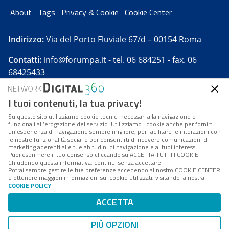
About
Tags
Privacy & Cookie
Cookie Center
Indirizzo:
Via del Porto Fluviale 67/d – 00154 Roma
Contatti:
info@forumpa.it
- tel. 06 684251 - fax. 06
68425433
I tuoi contenuti, la tua privacy!
Forumpa.it
è una pubblicazione telematica iscritta
presso Registro della stampa del Tribunale di Roma -
Su questo sito utilizziamo cookie tecnici necessari alla navigazione e
funzionali all’erogazione del servizio. Utilizziamo i cookie anche per fornirti
Reg. n. 182 del 2 maggio 2008 - Direttore resp. Michela
un’esperienza di navigazione sempre migliore, per facilitare le interazioni con
Stentella
le nostre funzionalità social e per consentirti di ricevere comunicazioni di
marketing aderenti alle tue abitudini di navigazione e ai tuoi interessi.
FPA s.r.l. è società soggetta a Direzione e
Puoi esprimere il tuo consenso cliccando su ACCETTA TUTTI I COOKIE.
Coordinamento da parte di Digital360 S.p.A. - FPA s.r.l.
Chiudendo questa informativa, continui senza accettare.
Potrai sempre gestire le tue preferenze accedendo al nostro COOKIE CENTER
è un'azienda certificata per il sistema di management
e ottenere maggiori informazioni sui cookie utilizzati, visitando la nostra
COOKIE POLICY
.
di qualità SQS (ISO 9001)
Codice Fiscale/Partita IVA n. 10693191008 - R.E.A. Roma
ACCETTA
n. 1249791. ISP AWS
PIÙ OPZIONI
Mappa del sito