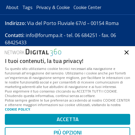
About
Tags
Privacy & Cookie
Cookie Center
Indirizzo:
Via del Porto Fluviale 67/d – 00154 Roma
Contatti:
info@forumpa.it
- tel. 06 684251 - fax. 06
68425433
I tuoi contenuti, la tua privacy!
Forumpa.it
è una pubblicazione telematica iscritta
presso Registro della stampa del Tribunale di Roma -
Su questo sito utilizziamo cookie tecnici necessari alla navigazione e
funzionali all’erogazione del servizio. Utilizziamo i cookie anche per fornirti
Reg. n. 182 del 2 maggio 2008 - Direttore resp. Michela
un’esperienza di navigazione sempre migliore, per facilitare le interazioni con
Stentella
le nostre funzionalità social e per consentirti di ricevere comunicazioni di
marketing aderenti alle tue abitudini di navigazione e ai tuoi interessi.
FPA s.r.l. è società soggetta a Direzione e
Puoi esprimere il tuo consenso cliccando su ACCETTA TUTTI I COOKIE.
Coordinamento da parte di Digital360 S.p.A. - FPA s.r.l.
Chiudendo questa informativa, continui senza accettare.
Potrai sempre gestire le tue preferenze accedendo al nostro COOKIE CENTER
è un'azienda certificata per il sistema di management
e ottenere maggiori informazioni sui cookie utilizzati, visitando la nostra
COOKIE POLICY
.
di qualità SQS (ISO 9001)
Codice Fiscale/Partita IVA n. 10693191008 - R.E.A. Roma
ACCETTA
n. 1249791. ISP AWS
PIÙ OPZIONI
Mappa del sito