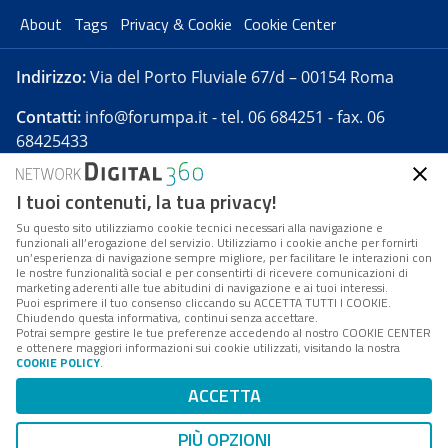
About
Tags
Privacy & Cookie
Cookie Center
Indirizzo:
Via del Porto Fluviale 67/d – 00154 Roma
Contatti:
info@forumpa.it
- tel. 06 684251 - fax. 06
68425433
I tuoi contenuti, la tua privacy!
Forumpa.it
è una pubblicazione telematica iscritta
presso Registro della stampa del Tribunale di Roma -
Su questo sito utilizziamo cookie tecnici necessari alla navigazione e
funzionali all’erogazione del servizio. Utilizziamo i cookie anche per fornirti
Reg. n. 182 del 2 maggio 2008 - Direttore resp. Michela
un’esperienza di navigazione sempre migliore, per facilitare le interazioni con
Stentella
le nostre funzionalità social e per consentirti di ricevere comunicazioni di
marketing aderenti alle tue abitudini di navigazione e ai tuoi interessi.
FPA s.r.l. è società soggetta a Direzione e
Puoi esprimere il tuo consenso cliccando su ACCETTA TUTTI I COOKIE.
Coordinamento da parte di Digital360 S.p.A. - FPA s.r.l.
Chiudendo questa informativa, continui senza accettare.
Potrai sempre gestire le tue preferenze accedendo al nostro COOKIE CENTER
è un'azienda certificata per il sistema di management
e ottenere maggiori informazioni sui cookie utilizzati, visitando la nostra
COOKIE POLICY
.
di qualità SQS (ISO 9001)
Codice Fiscale/Partita IVA n. 10693191008 - R.E.A. Roma
ACCETTA
n. 1249791. ISP AWS
PIÙ OPZIONI
Mappa del sito