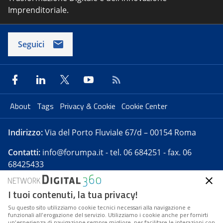
Imprenditoriale.
Seguici
About
Tags
Privacy & Cookie
Cookie Center
Indirizzo:
Via del Porto Fluviale 67/d – 00154 Roma
Contatti:
info@forumpa.it
- tel. 06 684251 - fax. 06
68425433
I tuoi contenuti, la tua privacy!
Forumpa.it
è una pubblicazione telematica iscritta
presso Registro della stampa del Tribunale di Roma -
Su questo sito utilizziamo cookie tecnici necessari alla navigazione e
funzionali all’erogazione del servizio. Utilizziamo i cookie anche per fornirti
Reg. n. 182 del 2 maggio 2008 - Direttore resp. Michela
un’esperienza di navigazione sempre migliore, per facilitare le interazioni con