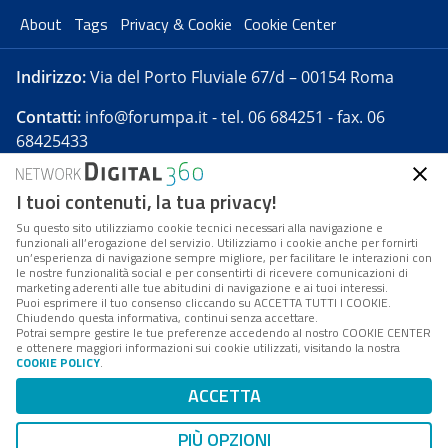
About
Tags
Privacy & Cookie
Cookie Center
Indirizzo:
Via del Porto Fluviale 67/d – 00154 Roma
Contatti:
info@forumpa.it
- tel. 06 684251 - fax. 06
68425433
I tuoi contenuti, la tua privacy!
Forumpa.it
è una pubblicazione telematica iscritta
presso Registro della stampa del Tribunale di Roma -
Su questo sito utilizziamo cookie tecnici necessari alla navigazione e
funzionali all’erogazione del servizio. Utilizziamo i cookie anche per fornirti
Reg. n. 182 del 2 maggio 2008 - Direttore resp. Michela
un’esperienza di navigazione sempre migliore, per facilitare le interazioni con
Stentella
le nostre funzionalità social e per consentirti di ricevere comunicazioni di
marketing aderenti alle tue abitudini di navigazione e ai tuoi interessi.
FPA s.r.l. è società soggetta a Direzione e
Puoi esprimere il tuo consenso cliccando su ACCETTA TUTTI I COOKIE.
Coordinamento da parte di Digital360 S.p.A. - FPA s.r.l.
Chiudendo questa informativa, continui senza accettare.
Potrai sempre gestire le tue preferenze accedendo al nostro COOKIE CENTER
è un'azienda certificata per il sistema di management
e ottenere maggiori informazioni sui cookie utilizzati, visitando la nostra
COOKIE POLICY
.
di qualità SQS (ISO 9001)
Codice Fiscale/Partita IVA n. 10693191008 - R.E.A. Roma
ACCETTA
n. 1249791. ISP AWS
PIÙ OPZIONI
Mappa del sito