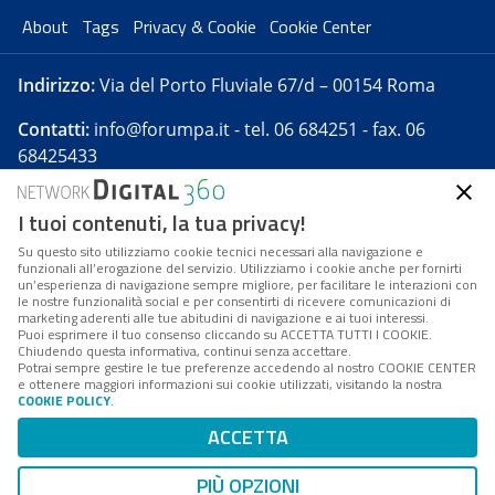
About
Tags
Privacy & Cookie
Cookie Center
Indirizzo:
Via del Porto Fluviale 67/d – 00154 Roma
Contatti:
info@forumpa.it
- tel. 06 684251 - fax. 06
68425433
I tuoi contenuti, la tua privacy!
Forumpa.it
è una pubblicazione telematica iscritta
presso Registro della stampa del Tribunale di Roma -
Su questo sito utilizziamo cookie tecnici necessari alla navigazione e
funzionali all’erogazione del servizio. Utilizziamo i cookie anche per fornirti
Reg. n. 182 del 2 maggio 2008 - Direttore resp. Michela
un’esperienza di navigazione sempre migliore, per facilitare le interazioni con
Stentella
le nostre funzionalità social e per consentirti di ricevere comunicazioni di
marketing aderenti alle tue abitudini di navigazione e ai tuoi interessi.
FPA s.r.l. è società soggetta a Direzione e
Puoi esprimere il tuo consenso cliccando su ACCETTA TUTTI I COOKIE.
Coordinamento da parte di Digital360 S.p.A. - FPA s.r.l.
Chiudendo questa informativa, continui senza accettare.
Potrai sempre gestire le tue preferenze accedendo al nostro COOKIE CENTER
è un'azienda certificata per il sistema di management
e ottenere maggiori informazioni sui cookie utilizzati, visitando la nostra
COOKIE POLICY
.
di qualità SQS (ISO 9001)
Codice Fiscale/Partita IVA n. 10693191008 - R.E.A. Roma
ACCETTA
n. 1249791. ISP AWS
PIÙ OPZIONI
Mappa del sito