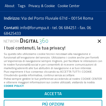
About
Tags
Privacy & Cookie
Cookie Center
Indirizzo:
Via del Porto Fluviale 67/d – 00154 Roma
Contatti:
info@forumpa.it
- tel. 06 684251 - fax. 06
68425433
I tuoi contenuti, la tua privacy!
Forumpa.it
è una pubblicazione telematica iscritta
presso Registro della stampa del Tribunale di Roma -
Su questo sito utilizziamo cookie tecnici necessari alla navigazione e
funzionali all’erogazione del servizio. Utilizziamo i cookie anche per fornirti
Reg. n. 182 del 2 maggio 2008 - Direttore resp. Michela
un’esperienza di navigazione sempre migliore, per facilitare le interazioni con
Stentella
le nostre funzionalità social e per consentirti di ricevere comunicazioni di
marketing aderenti alle tue abitudini di navigazione e ai tuoi interessi.
FPA s.r.l. è società soggetta a Direzione e
Puoi esprimere il tuo consenso cliccando su ACCETTA TUTTI I COOKIE.
Coordinamento da parte di Digital360 S.p.A. - FPA s.r.l.
Chiudendo questa informativa, continui senza accettare.
Potrai sempre gestire le tue preferenze accedendo al nostro COOKIE CENTER
è un'azienda certificata per il sistema di management
e ottenere maggiori informazioni sui cookie utilizzati, visitando la nostra
COOKIE POLICY
.
di qualità SQS (ISO 9001)
Codice Fiscale/Partita IVA n. 10693191008 - R.E.A. Roma
ACCETTA
n. 1249791. ISP AWS
PIÙ OPZIONI
Mappa del sito