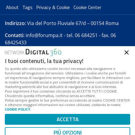
About
Tags
Privacy & Cookie
Cookie Center
Indirizzo:
Via del Porto Fluviale 67/d – 00154 Roma
Contatti:
info@forumpa.it
- tel. 06 684251 - fax. 06
68425433
I tuoi contenuti, la tua privacy!
Forumpa.it
è una pubblicazione telematica iscritta
presso Registro della stampa del Tribunale di Roma -
Su questo sito utilizziamo cookie tecnici necessari alla navigazione e
funzionali all’erogazione del servizio. Utilizziamo i cookie anche per fornirti
Reg. n. 182 del 2 maggio 2008 - Direttore resp. Michela
un’esperienza di navigazione sempre migliore, per facilitare le interazioni con
Stentella
le nostre funzionalità social e per consentirti di ricevere comunicazioni di
marketing aderenti alle tue abitudini di navigazione e ai tuoi interessi.
FPA s.r.l. è società soggetta a Direzione e
Puoi esprimere il tuo consenso cliccando su ACCETTA TUTTI I COOKIE.
Coordinamento da parte di Digital360 S.p.A. - FPA s.r.l.
Chiudendo questa informativa, continui senza accettare.
Potrai sempre gestire le tue preferenze accedendo al nostro COOKIE CENTER
è un'azienda certificata per il sistema di management
e ottenere maggiori informazioni sui cookie utilizzati, visitando la nostra
COOKIE POLICY
.
di qualità SQS (ISO 9001)
Codice Fiscale/Partita IVA n. 10693191008 - R.E.A. Roma
ACCETTA
n. 1249791. ISP AWS
PIÙ OPZIONI
Mappa del sito