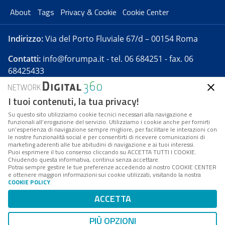
About
Tags
Privacy & Cookie
Cookie Center
Indirizzo:
Via del Porto Fluviale 67/d – 00154 Roma
Contatti:
info@forumpa.it
- tel. 06 684251 - fax. 06
68425433
I tuoi contenuti, la tua privacy!
Forumpa.it
è una pubblicazione telematica iscritta
presso Registro della stampa del Tribunale di Roma -
Su questo sito utilizziamo cookie tecnici necessari alla navigazione e
funzionali all’erogazione del servizio. Utilizziamo i cookie anche per fornirti
Reg. n. 182 del 2 maggio 2008 - Direttore resp. Michela
un’esperienza di navigazione sempre migliore, per facilitare le interazioni con
Stentella
le nostre funzionalità social e per consentirti di ricevere comunicazioni di
marketing aderenti alle tue abitudini di navigazione e ai tuoi interessi.
FPA s.r.l. è società soggetta a Direzione e
Puoi esprimere il tuo consenso cliccando su ACCETTA TUTTI I COOKIE.
Coordinamento da parte di Digital360 S.p.A. - FPA s.r.l.
Chiudendo questa informativa, continui senza accettare.
Potrai sempre gestire le tue preferenze accedendo al nostro COOKIE CENTER
è un'azienda certificata per il sistema di management
e ottenere maggiori informazioni sui cookie utilizzati, visitando la nostra
COOKIE POLICY
.
di qualità SQS (ISO 9001)
Codice Fiscale/Partita IVA n. 10693191008 - R.E.A. Roma
ACCETTA
n. 1249791. ISP AWS
PIÙ OPZIONI
Mappa del sito