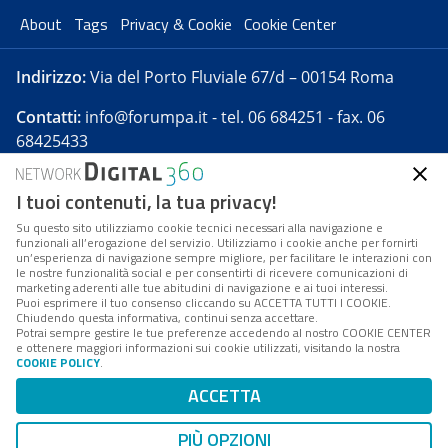
About
Tags
Privacy & Cookie
Cookie Center
Indirizzo:
Via del Porto Fluviale 67/d – 00154 Roma
Contatti:
info@forumpa.it
- tel. 06 684251 - fax. 06
68425433
I tuoi contenuti, la tua privacy!
Forumpa.it
è una pubblicazione telematica iscritta
presso Registro della stampa del Tribunale di Roma -
Su questo sito utilizziamo cookie tecnici necessari alla navigazione e
funzionali all’erogazione del servizio. Utilizziamo i cookie anche per fornirti
Reg. n. 182 del 2 maggio 2008 - Direttore resp. Michela
un’esperienza di navigazione sempre migliore, per facilitare le interazioni con
Stentella
le nostre funzionalità social e per consentirti di ricevere comunicazioni di
marketing aderenti alle tue abitudini di navigazione e ai tuoi interessi.
FPA s.r.l. è società soggetta a Direzione e
Puoi esprimere il tuo consenso cliccando su ACCETTA TUTTI I COOKIE.
Coordinamento da parte di Digital360 S.p.A. - FPA s.r.l.
Chiudendo questa informativa, continui senza accettare.
Potrai sempre gestire le tue preferenze accedendo al nostro COOKIE CENTER
è un'azienda certificata per il sistema di management
e ottenere maggiori informazioni sui cookie utilizzati, visitando la nostra
COOKIE POLICY
.
di qualità SQS (ISO 9001)
Codice Fiscale/Partita IVA n. 10693191008 - R.E.A. Roma
ACCETTA
n. 1249791. ISP AWS
PIÙ OPZIONI
Mappa del sito