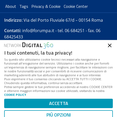
About
Tags
Privacy & Cookie
Cookie Center
Indirizzo:
Via del Porto Fluviale 67/d – 00154 Roma
Contatti:
info@forumpa.it
- tel. 06 684251 - fax. 06
68425433
I tuoi contenuti, la tua privacy!
Forumpa.it
è una pubblicazione telematica iscritta
presso Registro della stampa del Tribunale di Roma -
Su questo sito utilizziamo cookie tecnici necessari alla navigazione e
funzionali all’erogazione del servizio. Utilizziamo i cookie anche per fornirti
Reg. n. 182 del 2 maggio 2008 - Direttore resp. Michela
un’esperienza di navigazione sempre migliore, per facilitare le interazioni con
Stentella
le nostre funzionalità social e per consentirti di ricevere comunicazioni di
marketing aderenti alle tue abitudini di navigazione e ai tuoi interessi.
FPA s.r.l. è società soggetta a Direzione e
Puoi esprimere il tuo consenso cliccando su ACCETTA TUTTI I COOKIE.
Coordinamento da parte di Digital360 S.p.A. - FPA s.r.l.
Chiudendo questa informativa, continui senza accettare.
Potrai sempre gestire le tue preferenze accedendo al nostro COOKIE CENTER
è un'azienda certificata per il sistema di management
e ottenere maggiori informazioni sui cookie utilizzati, visitando la nostra
COOKIE POLICY
.
di qualità SQS (ISO 9001)
Codice Fiscale/Partita IVA n. 10693191008 - R.E.A. Roma
ACCETTA
n. 1249791. ISP AWS
PIÙ OPZIONI
Mappa del sito