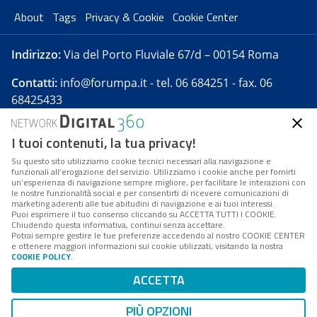
About
Tags
Privacy & Cookie
Cookie Center
Indirizzo:
Via del Porto Fluviale 67/d – 00154 Roma
Contatti:
info@forumpa.it
- tel. 06 684251 - fax. 06
68425433
I tuoi contenuti, la tua privacy!
Forumpa.it
è una pubblicazione telematica iscritta
presso Registro della stampa del Tribunale di Roma -
Su questo sito utilizziamo cookie tecnici necessari alla navigazione e
funzionali all’erogazione del servizio. Utilizziamo i cookie anche per fornirti
Reg. n. 182 del 2 maggio 2008 - Direttore resp. Michela
un’esperienza di navigazione sempre migliore, per facilitare le interazioni con
Stentella
le nostre funzionalità social e per consentirti di ricevere comunicazioni di
marketing aderenti alle tue abitudini di navigazione e ai tuoi interessi.
FPA s.r.l. è società soggetta a Direzione e
Puoi esprimere il tuo consenso cliccando su ACCETTA TUTTI I COOKIE.
Coordinamento da parte di Digital360 S.p.A. - FPA s.r.l.
Chiudendo questa informativa, continui senza accettare.
Potrai sempre gestire le tue preferenze accedendo al nostro COOKIE CENTER
è un'azienda certificata per il sistema di management
e ottenere maggiori informazioni sui cookie utilizzati, visitando la nostra
COOKIE POLICY
.
di qualità SQS (ISO 9001)
Codice Fiscale/Partita IVA n. 10693191008 - R.E.A. Roma
ACCETTA
n. 1249791. ISP AWS
PIÙ OPZIONI
Mappa del sito