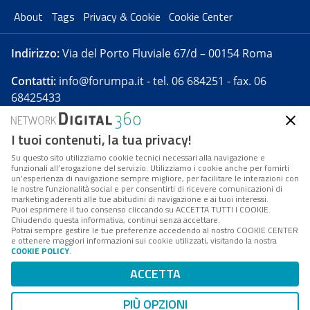
About
Tags
Privacy & Cookie
Cookie Center
Indirizzo:
Via del Porto Fluviale 67/d – 00154 Roma
Contatti:
info@forumpa.it
- tel. 06 684251 - fax. 06
68425433
I tuoi contenuti, la tua privacy!
Forumpa.it
è una pubblicazione telematica iscritta
presso Registro della stampa del Tribunale di Roma -
Su questo sito utilizziamo cookie tecnici necessari alla navigazione e
funzionali all’erogazione del servizio. Utilizziamo i cookie anche per fornirti
Reg. n. 182 del 2 maggio 2008 - Direttore resp. Michela
un’esperienza di navigazione sempre migliore, per facilitare le interazioni con
Stentella
le nostre funzionalità social e per consentirti di ricevere comunicazioni di
marketing aderenti alle tue abitudini di navigazione e ai tuoi interessi.
FPA s.r.l. è società soggetta a Direzione e
Puoi esprimere il tuo consenso cliccando su ACCETTA TUTTI I COOKIE.
Coordinamento da parte di Digital360 S.p.A. - FPA s.r.l.
Chiudendo questa informativa, continui senza accettare.
Potrai sempre gestire le tue preferenze accedendo al nostro COOKIE CENTER
è un'azienda certificata per il sistema di management
e ottenere maggiori informazioni sui cookie utilizzati, visitando la nostra
COOKIE POLICY
.
di qualità SQS (ISO 9001)
Codice Fiscale/Partita IVA n. 10693191008 - R.E.A. Roma
ACCETTA
n. 1249791. ISP AWS
PIÙ OPZIONI
Mappa del sito