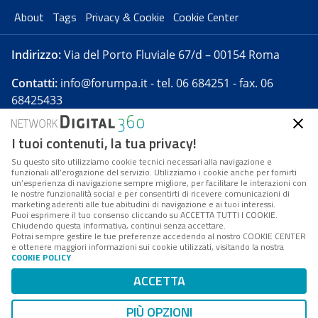
About
Tags
Privacy & Cookie
Cookie Center
Indirizzo:
Via del Porto Fluviale 67/d – 00154 Roma
Contatti:
info@forumpa.it
- tel. 06 684251 - fax. 06
68425433
I tuoi contenuti, la tua privacy!
Forumpa.it
è una pubblicazione telematica iscritta
presso Registro della stampa del Tribunale di Roma -
Su questo sito utilizziamo cookie tecnici necessari alla navigazione e
funzionali all’erogazione del servizio. Utilizziamo i cookie anche per fornirti
Reg. n. 182 del 2 maggio 2008 - Direttore resp. Michela
un’esperienza di navigazione sempre migliore, per facilitare le interazioni con
Stentella
le nostre funzionalità social e per consentirti di ricevere comunicazioni di
marketing aderenti alle tue abitudini di navigazione e ai tuoi interessi.
FPA s.r.l. è società soggetta a Direzione e
Puoi esprimere il tuo consenso cliccando su ACCETTA TUTTI I COOKIE.
Coordinamento da parte di Digital360 S.p.A. - FPA s.r.l.
Chiudendo questa informativa, continui senza accettare.
Potrai sempre gestire le tue preferenze accedendo al nostro COOKIE CENTER
è un'azienda certificata per il sistema di management
e ottenere maggiori informazioni sui cookie utilizzati, visitando la nostra
COOKIE POLICY
.
di qualità SQS (ISO 9001)
Codice Fiscale/Partita IVA n. 10693191008 - R.E.A. Roma
ACCETTA
n. 1249791. ISP AWS
PIÙ OPZIONI
Mappa del sito