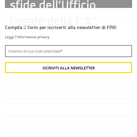
sfide dell’Ufficio
Legale della P.A.”
Compila il form per iscriverti alla newsletter di FPA!
Leggi l'informativa privacy