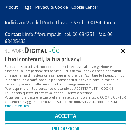
About
Tags
Privacy & Cookie
Cookie Center
Indirizzo:
Via del Porto Fluviale 67/d – 00154 Roma
Contatti:
info@forumpa.it
- tel. 06 684251 - fax. 06
68425433
I tuoi contenuti, la tua privacy!
Forumpa.it
è una pubblicazione telematica iscritta
presso Registro della stampa del Tribunale di Roma -
Su questo sito utilizziamo cookie tecnici necessari alla navigazione e
funzionali all’erogazione del servizio. Utilizziamo i cookie anche per fornirti
Reg. n. 182 del 2 maggio 2008 - Direttore resp. Michela
un’esperienza di navigazione sempre migliore, per facilitare le interazioni con
Stentella
le nostre funzionalità social e per consentirti di ricevere comunicazioni di
marketing aderenti alle tue abitudini di navigazione e ai tuoi interessi.
FPA s.r.l. è società soggetta a Direzione e
Puoi esprimere il tuo consenso cliccando su ACCETTA TUTTI I COOKIE.
Coordinamento da parte di Digital360 S.p.A. - FPA s.r.l.
Chiudendo questa informativa, continui senza accettare.
Potrai sempre gestire le tue preferenze accedendo al nostro COOKIE CENTER
è un'azienda certificata per il sistema di management
e ottenere maggiori informazioni sui cookie utilizzati, visitando la nostra
COOKIE POLICY
.
di qualità SQS (ISO 9001)
Codice Fiscale/Partita IVA n. 10693191008 - R.E.A. Roma
ACCETTA
n. 1249791. ISP AWS
PIÙ OPZIONI
Mappa del sito