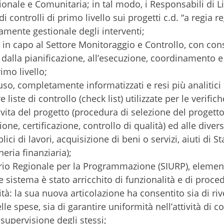
nale e Comunitaria; in tal modo, i Responsabili di L
 controlli di primo livello sui progetti c.d. “a regia re
mente gestionale degli interventi;
a in capo al Settore Monitoraggio e Controllo, con co
, dalla pianificazione, all’esecuzione, coordinamento e
rimo livello;
n uso, completamente informatizzati e resi più analitici
 liste di controllo (check list) utilizzate per le verifich
di vita del progetto (procedura di selezione del progett
ne, certificazione, controllo di qualità) ed alle diver
ci di lavori, acquisizione di beni o servizi, aiuti di St
eria finanziaria);
rio Regionale per la Programmazione (SIURP), elemen
ale sistema è stato arricchito di funzionalità e di proce
vità: la sua nuova articolazione ha consentito sia di ri
lle spese, sia di garantire uniformità nell’attività di c
 supervisione degli stessi;