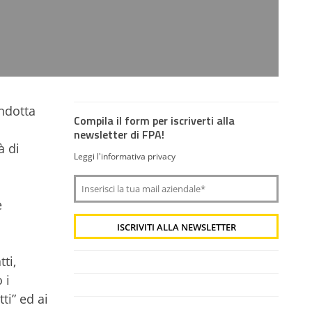
ondotta
Compila il form per iscriverti alla
newsletter di FPA!
à di
Leggi l'informativa privacy
e
tti,
 i
ti” ed ai