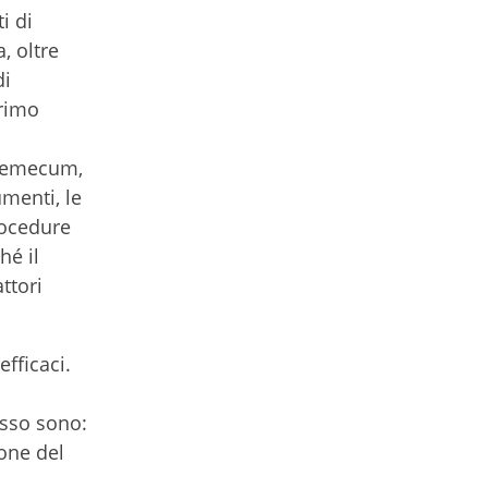
i di
, oltre
di
primo
ademecum,
umenti, le
procedure
hé il
ttori
efficaci.
esso sono:
ione del