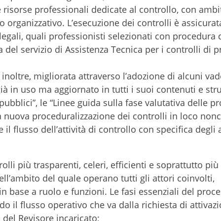
 risorse professionali dedicate al controllo, con ambit
o organizzativo. L’esecuzione dei controlli è assicurata
legali, quali professionisti selezionati con procedura 
 del servizio di Assistenza Tecnica per i controlli di 
inoltre, migliorata attraverso l’adozione di alcuni v
, già in uso ma aggiornato in tutti i suoi contenuti e str
 pubblici”, le “Linee guida sulla fase valutativa delle 
a nuova proceduralizzazione dei controlli in loco nonc
lusso dell’attività di controllo con specifica degli a
li più trasparenti, celeri, efficienti e soprattutto più 
ell’ambito del quale operano tutti gli attori coinvolti,
n base a ruolo e funzioni. Le fasi essenziali del proc
o il flusso operativo che va dalla richiesta di attivaz
e del Revisore incaricato;