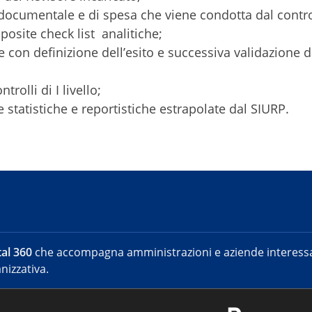
 documentale e di spesa che viene condotta dal control
pposite check list analitiche;
e con definizione dell’esito e successiva validazione 
rolli di I livello;
 statistiche e reportistiche estrapolate dal SIURP.
al 360
che accompagna amministrazioni e aziende interessat
nizzativa.