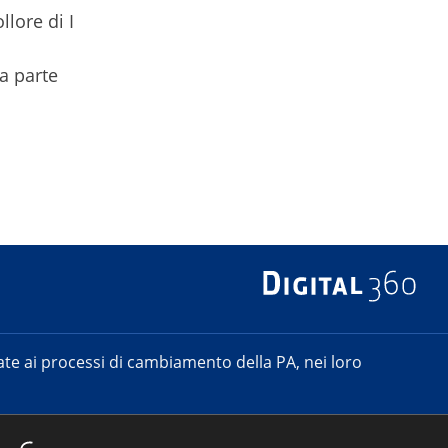
lore di I
da parte
e ai processi di cambiamento della PA, nei loro