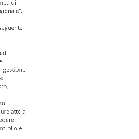
inea di
gionale”,
nseguente
 ed
e
o, gestione
se
ato,
to
dure atte a
vedere
ontrollo e