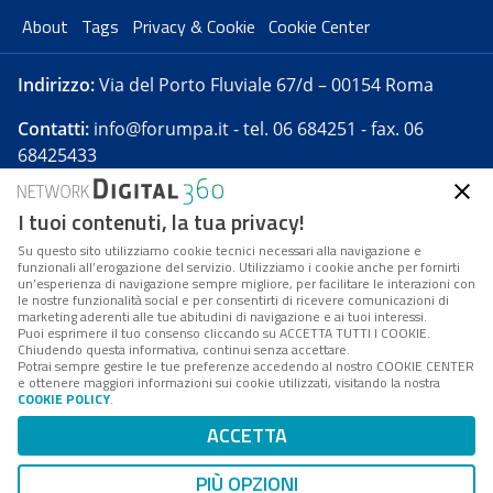
About
Tags
Privacy & Cookie
Cookie Center
Indirizzo:
Via del Porto Fluviale 67/d – 00154 Roma
Contatti:
info@forumpa.it
- tel. 06 684251 - fax. 06
68425433
I tuoi contenuti, la tua privacy!
Forumpa.it
è una pubblicazione telematica iscritta
presso Registro della stampa del Tribunale di Roma -
Su questo sito utilizziamo cookie tecnici necessari alla navigazione e
funzionali all’erogazione del servizio. Utilizziamo i cookie anche per fornirti
Reg. n. 182 del 2 maggio 2008 - Direttore resp. Michela
un’esperienza di navigazione sempre migliore, per facilitare le interazioni con
Stentella
le nostre funzionalità social e per consentirti di ricevere comunicazioni di
marketing aderenti alle tue abitudini di navigazione e ai tuoi interessi.
FPA s.r.l. è società soggetta a Direzione e
Puoi esprimere il tuo consenso cliccando su ACCETTA TUTTI I COOKIE.
Coordinamento da parte di Digital360 S.p.A. - FPA s.r.l.
Chiudendo questa informativa, continui senza accettare.
Potrai sempre gestire le tue preferenze accedendo al nostro COOKIE CENTER
è un'azienda certificata per il sistema di management
e ottenere maggiori informazioni sui cookie utilizzati, visitando la nostra
COOKIE POLICY
.
di qualità SQS (ISO 9001)
Codice Fiscale/Partita IVA n. 10693191008 - R.E.A. Roma
ACCETTA
n. 1249791. ISP AWS
PIÙ OPZIONI
Mappa del sito