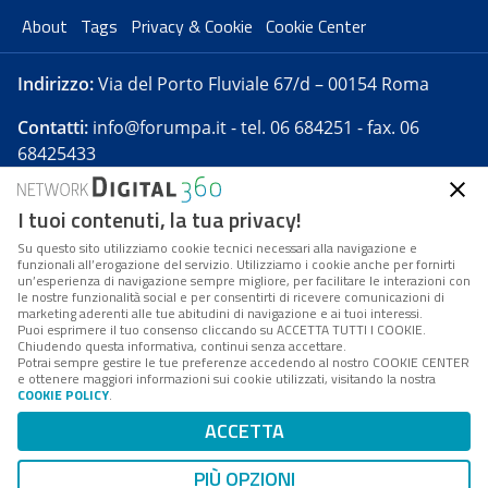
About
Tags
Privacy & Cookie
Cookie Center
Indirizzo:
Via del Porto Fluviale 67/d – 00154 Roma
Contatti:
info@forumpa.it
- tel. 06 684251 - fax. 06
68425433
I tuoi contenuti, la tua privacy!
Forumpa.it
è una pubblicazione telematica iscritta
presso Registro della stampa del Tribunale di Roma -
Su questo sito utilizziamo cookie tecnici necessari alla navigazione e
funzionali all’erogazione del servizio. Utilizziamo i cookie anche per fornirti
Reg. n. 182 del 2 maggio 2008 - Direttore resp. Michela
un’esperienza di navigazione sempre migliore, per facilitare le interazioni con
Stentella
le nostre funzionalità social e per consentirti di ricevere comunicazioni di
marketing aderenti alle tue abitudini di navigazione e ai tuoi interessi.
FPA s.r.l. è società soggetta a Direzione e
Puoi esprimere il tuo consenso cliccando su ACCETTA TUTTI I COOKIE.
Coordinamento da parte di Digital360 S.p.A. - FPA s.r.l.
Chiudendo questa informativa, continui senza accettare.
Potrai sempre gestire le tue preferenze accedendo al nostro COOKIE CENTER
è un'azienda certificata per il sistema di management
e ottenere maggiori informazioni sui cookie utilizzati, visitando la nostra
COOKIE POLICY
.
di qualità SQS (ISO 9001)
Codice Fiscale/Partita IVA n. 10693191008 - R.E.A. Roma
ACCETTA
n. 1249791. ISP AWS
PIÙ OPZIONI
Mappa del sito