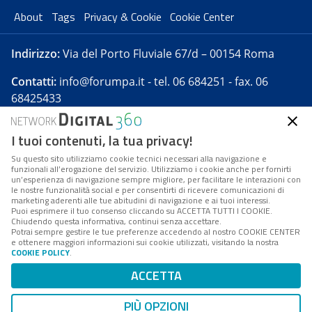
About
Tags
Privacy & Cookie
Cookie Center
Indirizzo:
Via del Porto Fluviale 67/d – 00154 Roma
Contatti:
info@forumpa.it
- tel. 06 684251 - fax. 06
68425433
I tuoi contenuti, la tua privacy!
Forumpa.it
è una pubblicazione telematica iscritta
presso Registro della stampa del Tribunale di Roma -
Su questo sito utilizziamo cookie tecnici necessari alla navigazione e
funzionali all’erogazione del servizio. Utilizziamo i cookie anche per fornirti
Reg. n. 182 del 2 maggio 2008 - Direttore resp. Michela
un’esperienza di navigazione sempre migliore, per facilitare le interazioni con
Stentella
le nostre funzionalità social e per consentirti di ricevere comunicazioni di
marketing aderenti alle tue abitudini di navigazione e ai tuoi interessi.
FPA s.r.l. è società soggetta a Direzione e
Puoi esprimere il tuo consenso cliccando su ACCETTA TUTTI I COOKIE.
Coordinamento da parte di Digital360 S.p.A. - FPA s.r.l.
Chiudendo questa informativa, continui senza accettare.
Potrai sempre gestire le tue preferenze accedendo al nostro COOKIE CENTER
è un'azienda certificata per il sistema di management
e ottenere maggiori informazioni sui cookie utilizzati, visitando la nostra
COOKIE POLICY
.
di qualità SQS (ISO 9001)
Codice Fiscale/Partita IVA n. 10693191008 - R.E.A. Roma
ACCETTA
n. 1249791. ISP AWS
PIÙ OPZIONI
Mappa del sito