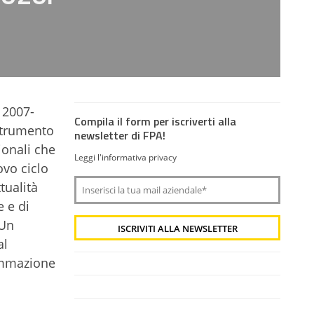
 2007-
Compila il form per iscriverti alla
strumento
newsletter di FPA!
ionali che
Leggi l'informativa privacy
ovo ciclo
tualità
 e di
 Un
al
rammazione