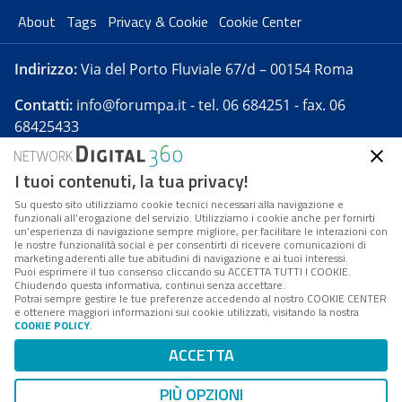
About
Tags
Privacy & Cookie
Cookie Center
Indirizzo:
Via del Porto Fluviale 67/d – 00154 Roma
Contatti:
info@forumpa.it
- tel. 06 684251 - fax. 06
68425433
I tuoi contenuti, la tua privacy!
Forumpa.it
è una pubblicazione telematica iscritta
presso Registro della stampa del Tribunale di Roma -
Su questo sito utilizziamo cookie tecnici necessari alla navigazione e
funzionali all’erogazione del servizio. Utilizziamo i cookie anche per fornirti
Reg. n. 182 del 2 maggio 2008 - Direttore resp. Michela
un’esperienza di navigazione sempre migliore, per facilitare le interazioni con
Stentella
le nostre funzionalità social e per consentirti di ricevere comunicazioni di
marketing aderenti alle tue abitudini di navigazione e ai tuoi interessi.
FPA s.r.l. è società soggetta a Direzione e
Puoi esprimere il tuo consenso cliccando su ACCETTA TUTTI I COOKIE.
Coordinamento da parte di Digital360 S.p.A. - FPA s.r.l.
Chiudendo questa informativa, continui senza accettare.
Potrai sempre gestire le tue preferenze accedendo al nostro COOKIE CENTER
è un'azienda certificata per il sistema di management
e ottenere maggiori informazioni sui cookie utilizzati, visitando la nostra
COOKIE POLICY
.
di qualità SQS (ISO 9001)
Codice Fiscale/Partita IVA n. 10693191008 - R.E.A. Roma
ACCETTA
n. 1249791. ISP AWS
PIÙ OPZIONI
Mappa del sito