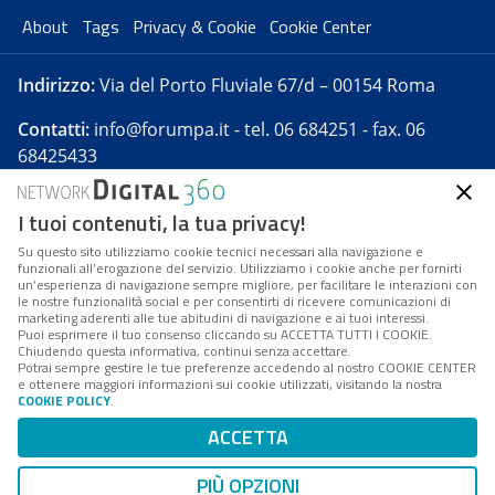
About
Tags
Privacy & Cookie
Cookie Center
Indirizzo:
Via del Porto Fluviale 67/d – 00154 Roma
Contatti:
info@forumpa.it
- tel. 06 684251 - fax. 06
68425433
I tuoi contenuti, la tua privacy!
Forumpa.it
è una pubblicazione telematica iscritta
presso Registro della stampa del Tribunale di Roma -
Su questo sito utilizziamo cookie tecnici necessari alla navigazione e
funzionali all’erogazione del servizio. Utilizziamo i cookie anche per fornirti
Reg. n. 182 del 2 maggio 2008 - Direttore resp. Michela
un’esperienza di navigazione sempre migliore, per facilitare le interazioni con
Stentella
le nostre funzionalità social e per consentirti di ricevere comunicazioni di
marketing aderenti alle tue abitudini di navigazione e ai tuoi interessi.
FPA s.r.l. è società soggetta a Direzione e
Puoi esprimere il tuo consenso cliccando su ACCETTA TUTTI I COOKIE.
Coordinamento da parte di Digital360 S.p.A. - FPA s.r.l.
Chiudendo questa informativa, continui senza accettare.
Potrai sempre gestire le tue preferenze accedendo al nostro COOKIE CENTER
è un'azienda certificata per il sistema di management
e ottenere maggiori informazioni sui cookie utilizzati, visitando la nostra
COOKIE POLICY
.
di qualità SQS (ISO 9001)
Codice Fiscale/Partita IVA n. 10693191008 - R.E.A. Roma
ACCETTA
n. 1249791. ISP AWS
PIÙ OPZIONI
Mappa del sito