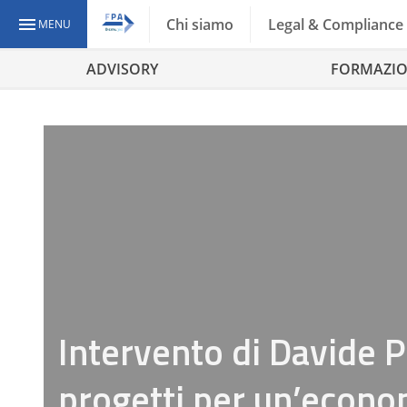
Chi siamo
Legal & Compliance
MENU
ADVISORY
FORMAZI
Intervento di Davide P
progetti per un’econom