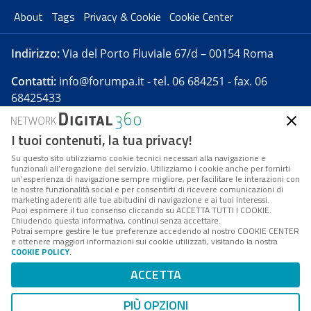
About
Tags
Privacy & Cookie
Cookie Center
Indirizzo:
Via del Porto Fluviale 67/d – 00154 Roma
Contatti:
info@forumpa.it
- tel. 06 684251 - fax. 06
68425433
I tuoi contenuti, la tua privacy!
Forumpa.it
è una pubblicazione telematica iscritta
presso Registro della stampa del Tribunale di Roma -
Su questo sito utilizziamo cookie tecnici necessari alla navigazione e
funzionali all’erogazione del servizio. Utilizziamo i cookie anche per fornirti
Reg. n. 182 del 2 maggio 2008 - Direttore resp. Michela
un’esperienza di navigazione sempre migliore, per facilitare le interazioni con
Stentella
le nostre funzionalità social e per consentirti di ricevere comunicazioni di
marketing aderenti alle tue abitudini di navigazione e ai tuoi interessi.
FPA s.r.l. è società soggetta a Direzione e
Puoi esprimere il tuo consenso cliccando su ACCETTA TUTTI I COOKIE.
Coordinamento da parte di Digital360 S.p.A. - FPA s.r.l.
Chiudendo questa informativa, continui senza accettare.
Potrai sempre gestire le tue preferenze accedendo al nostro COOKIE CENTER
è un'azienda certificata per il sistema di management
e ottenere maggiori informazioni sui cookie utilizzati, visitando la nostra
COOKIE POLICY
.
di qualità SQS (ISO 9001)
Codice Fiscale/Partita IVA n. 10693191008 - R.E.A. Roma
ACCETTA
n. 1249791. ISP AWS
PIÙ OPZIONI
Mappa del sito