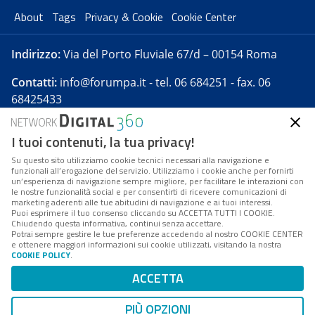
About
Tags
Privacy & Cookie
Cookie Center
Indirizzo:
Via del Porto Fluviale 67/d – 00154 Roma
Contatti:
info@forumpa.it
- tel. 06 684251 - fax. 06
68425433
I tuoi contenuti, la tua privacy!
Forumpa.it
è una pubblicazione telematica iscritta
presso Registro della stampa del Tribunale di Roma -
Su questo sito utilizziamo cookie tecnici necessari alla navigazione e
funzionali all’erogazione del servizio. Utilizziamo i cookie anche per fornirti
Reg. n. 182 del 2 maggio 2008 - Direttore resp. Michela
un’esperienza di navigazione sempre migliore, per facilitare le interazioni con
Stentella
le nostre funzionalità social e per consentirti di ricevere comunicazioni di
marketing aderenti alle tue abitudini di navigazione e ai tuoi interessi.
FPA s.r.l. è società soggetta a Direzione e
Puoi esprimere il tuo consenso cliccando su ACCETTA TUTTI I COOKIE.
Coordinamento da parte di Digital360 S.p.A. - FPA s.r.l.
Chiudendo questa informativa, continui senza accettare.
Potrai sempre gestire le tue preferenze accedendo al nostro COOKIE CENTER
è un'azienda certificata per il sistema di management
e ottenere maggiori informazioni sui cookie utilizzati, visitando la nostra
COOKIE POLICY
.
di qualità SQS (ISO 9001)
Codice Fiscale/Partita IVA n. 10693191008 - R.E.A. Roma
ACCETTA
n. 1249791. ISP AWS
PIÙ OPZIONI
Mappa del sito