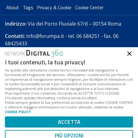
About
Tags
Privacy & Cookie
Cookie Center
Indirizzo:
Via del Porto Fluviale 67/d – 00154 Roma
Contatti:
info@forumpa.it
- tel. 06 684251 - fax. 06
68425433
I tuoi contenuti, la tua privacy!
Forumpa.it
è una pubblicazione telematica iscritta
presso Registro della stampa del Tribunale di Roma -
Su questo sito utilizziamo cookie tecnici necessari alla navigazione e
funzionali all’erogazione del servizio. Utilizziamo i cookie anche per fornirti
Reg. n. 182 del 2 maggio 2008 - Direttore resp. Michela
un’esperienza di navigazione sempre migliore, per facilitare le interazioni con
Stentella
le nostre funzionalità social e per consentirti di ricevere comunicazioni di
marketing aderenti alle tue abitudini di navigazione e ai tuoi interessi.
FPA s.r.l. è società soggetta a Direzione e
Puoi esprimere il tuo consenso cliccando su ACCETTA TUTTI I COOKIE.
Coordinamento da parte di Digital360 S.p.A. - FPA s.r.l.
Chiudendo questa informativa, continui senza accettare.
Potrai sempre gestire le tue preferenze accedendo al nostro COOKIE CENTER
è un'azienda certificata per il sistema di management
e ottenere maggiori informazioni sui cookie utilizzati, visitando la nostra
COOKIE POLICY
.
di qualità SQS (ISO 9001)
Codice Fiscale/Partita IVA n. 10693191008 - R.E.A. Roma
ACCETTA
n. 1249791. ISP AWS
PIÙ OPZIONI
Mappa del sito