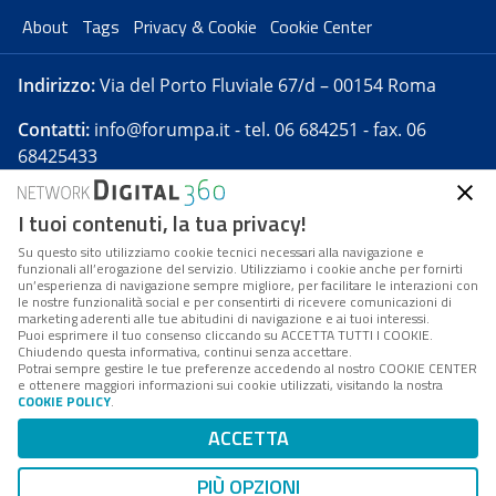
About
Tags
Privacy & Cookie
Cookie Center
Indirizzo:
Via del Porto Fluviale 67/d – 00154 Roma
Contatti:
info@forumpa.it
- tel. 06 684251 - fax. 06
68425433
I tuoi contenuti, la tua privacy!
Forumpa.it
è una pubblicazione telematica iscritta
presso Registro della stampa del Tribunale di Roma -
Su questo sito utilizziamo cookie tecnici necessari alla navigazione e
funzionali all’erogazione del servizio. Utilizziamo i cookie anche per fornirti
Reg. n. 182 del 2 maggio 2008 - Direttore resp. Michela
un’esperienza di navigazione sempre migliore, per facilitare le interazioni con
Stentella
le nostre funzionalità social e per consentirti di ricevere comunicazioni di
marketing aderenti alle tue abitudini di navigazione e ai tuoi interessi.
FPA s.r.l. è società soggetta a Direzione e
Puoi esprimere il tuo consenso cliccando su ACCETTA TUTTI I COOKIE.
Coordinamento da parte di Digital360 S.p.A. - FPA s.r.l.
Chiudendo questa informativa, continui senza accettare.
Potrai sempre gestire le tue preferenze accedendo al nostro COOKIE CENTER
è un'azienda certificata per il sistema di management
e ottenere maggiori informazioni sui cookie utilizzati, visitando la nostra
COOKIE POLICY
.
di qualità SQS (ISO 9001)
Codice Fiscale/Partita IVA n. 10693191008 - R.E.A. Roma
ACCETTA
n. 1249791. ISP AWS
PIÙ OPZIONI
Mappa del sito