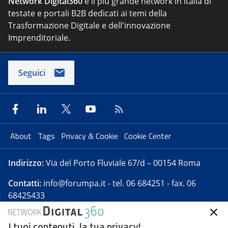
Network Digital360
è il più grande network in Italia di
testate e portali B2B dedicati ai temi della
Trasformazione Digitale e dell'innovazione
Imprenditoriale.
Seguici
About
Tags
Privacy & Cookie
Cookie Center
Indirizzo:
Via del Porto Fluviale 67/d – 00154 Roma
Contatti:
info@forumpa.it
- tel. 06 684251 - fax. 06
68425433
I tuoi contenuti, la tua privacy!
Forumpa.it
è una pubblicazione telematica iscritta