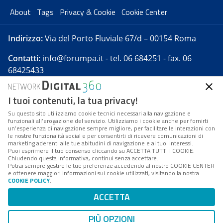
About
Tags
Privacy & Cookie
Cookie Center
Indirizzo:
Via del Porto Fluviale 67/d – 00154 Roma
Contatti:
info@forumpa.it
- tel. 06 684251 - fax. 06
68425433
I tuoi contenuti, la tua privacy!
Forumpa.it
è una pubblicazione telematica iscritta
presso Registro della stampa del Tribunale di Roma -
Su questo sito utilizziamo cookie tecnici necessari alla navigazione e
funzionali all’erogazione del servizio. Utilizziamo i cookie anche per fornirti
Reg. n. 182 del 2 maggio 2008 - Direttore resp. Michela
un’esperienza di navigazione sempre migliore, per facilitare le interazioni con
Stentella
le nostre funzionalità social e per consentirti di ricevere comunicazioni di
marketing aderenti alle tue abitudini di navigazione e ai tuoi interessi.
FPA s.r.l. è società soggetta a Direzione e
Puoi esprimere il tuo consenso cliccando su ACCETTA TUTTI I COOKIE.
Coordinamento da parte di Digital360 S.p.A. - FPA s.r.l.
Chiudendo questa informativa, continui senza accettare.
Potrai sempre gestire le tue preferenze accedendo al nostro COOKIE CENTER
è un'azienda certificata per il sistema di management
e ottenere maggiori informazioni sui cookie utilizzati, visitando la nostra
COOKIE POLICY
.
di qualità SQS (ISO 9001)
Codice Fiscale/Partita IVA n. 10693191008 - R.E.A. Roma
ACCETTA
n. 1249791. ISP AWS
PIÙ OPZIONI
Mappa del sito