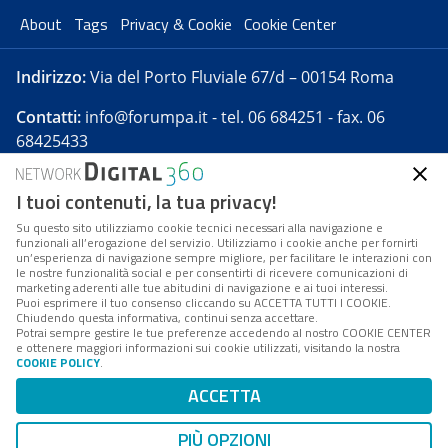
About
Tags
Privacy & Cookie
Cookie Center
Indirizzo:
Via del Porto Fluviale 67/d – 00154 Roma
Contatti:
info@forumpa.it
- tel. 06 684251 - fax. 06
68425433
I tuoi contenuti, la tua privacy!
Forumpa.it
è una pubblicazione telematica iscritta
presso Registro della stampa del Tribunale di Roma -
Su questo sito utilizziamo cookie tecnici necessari alla navigazione e
funzionali all’erogazione del servizio. Utilizziamo i cookie anche per fornirti
Reg. n. 182 del 2 maggio 2008 - Direttore resp. Michela
un’esperienza di navigazione sempre migliore, per facilitare le interazioni con
Stentella
le nostre funzionalità social e per consentirti di ricevere comunicazioni di
marketing aderenti alle tue abitudini di navigazione e ai tuoi interessi.
FPA s.r.l. è società soggetta a Direzione e
Puoi esprimere il tuo consenso cliccando su ACCETTA TUTTI I COOKIE.
Coordinamento da parte di Digital360 S.p.A. - FPA s.r.l.
Chiudendo questa informativa, continui senza accettare.
Potrai sempre gestire le tue preferenze accedendo al nostro COOKIE CENTER
è un'azienda certificata per il sistema di management
e ottenere maggiori informazioni sui cookie utilizzati, visitando la nostra
COOKIE POLICY
.
di qualità SQS (ISO 9001)
Codice Fiscale/Partita IVA n. 10693191008 - R.E.A. Roma
ACCETTA
n. 1249791. ISP AWS
PIÙ OPZIONI
Mappa del sito