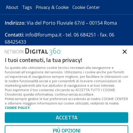
About
Tags
Privacy & Cookie
Cookie Center
Indirizzo:
Via del Porto Fluviale 67/d – 00154 Roma
Contatti:
info@forumpa.it
- tel. 06 684251 - fax. 06
68425433
I tuoi contenuti, la tua privacy!
Forumpa.it
è una pubblicazione telematica iscritta
presso Registro della stampa del Tribunale di Roma -
Su questo sito utilizziamo cookie tecnici necessari alla navigazione e
funzionali all’erogazione del servizio. Utilizziamo i cookie anche per fornirti
Reg. n. 182 del 2 maggio 2008 - Direttore resp. Michela
un’esperienza di navigazione sempre migliore, per facilitare le interazioni con
Stentella
le nostre funzionalità social e per consentirti di ricevere comunicazioni di
marketing aderenti alle tue abitudini di navigazione e ai tuoi interessi.
FPA s.r.l. è società soggetta a Direzione e
Puoi esprimere il tuo consenso cliccando su ACCETTA TUTTI I COOKIE.
Coordinamento da parte di Digital360 S.p.A. - FPA s.r.l.
Chiudendo questa informativa, continui senza accettare.
Potrai sempre gestire le tue preferenze accedendo al nostro COOKIE CENTER
è un'azienda certificata per il sistema di management
e ottenere maggiori informazioni sui cookie utilizzati, visitando la nostra
COOKIE POLICY
.
di qualità SQS (ISO 9001)
Codice Fiscale/Partita IVA n. 10693191008 - R.E.A. Roma
ACCETTA
n. 1249791. ISP AWS
PIÙ OPZIONI
Mappa del sito