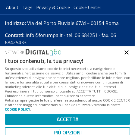
About
Tags
Privacy & Cookie
Cookie Center
Indirizzo:
Via del Porto Fluviale 67/d – 00154 Roma
Contatti:
info@forumpa.it
- tel. 06 684251 - fax. 06
68425433
I tuoi contenuti, la tua privacy!
Forumpa.it
è una pubblicazione telematica iscritta
presso Registro della stampa del Tribunale di Roma -
Su questo sito utilizziamo cookie tecnici necessari alla navigazione e
funzionali all’erogazione del servizio. Utilizziamo i cookie anche per fornirti
Reg. n. 182 del 2 maggio 2008 - Direttore resp. Michela
un’esperienza di navigazione sempre migliore, per facilitare le interazioni con
Stentella
le nostre funzionalità social e per consentirti di ricevere comunicazioni di
marketing aderenti alle tue abitudini di navigazione e ai tuoi interessi.
FPA s.r.l. è società soggetta a Direzione e
Puoi esprimere il tuo consenso cliccando su ACCETTA TUTTI I COOKIE.
Coordinamento da parte di Digital360 S.p.A. - FPA s.r.l.
Chiudendo questa informativa, continui senza accettare.
Potrai sempre gestire le tue preferenze accedendo al nostro COOKIE CENTER
è un'azienda certificata per il sistema di management
e ottenere maggiori informazioni sui cookie utilizzati, visitando la nostra
COOKIE POLICY
.
di qualità SQS (ISO 9001)
Codice Fiscale/Partita IVA n. 10693191008 - R.E.A. Roma
ACCETTA
n. 1249791. ISP AWS
PIÙ OPZIONI
Mappa del sito