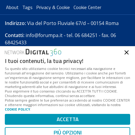
About
Tags
Privacy & Cookie
Cookie Center
Indirizzo:
Via del Porto Fluviale 67/d – 00154 Roma
Contatti:
info@forumpa.it
- tel. 06 684251 - fax. 06
68425433
I tuoi contenuti, la tua privacy!
Forumpa.it
è una pubblicazione telematica iscritta
presso Registro della stampa del Tribunale di Roma -
Su questo sito utilizziamo cookie tecnici necessari alla navigazione e
funzionali all’erogazione del servizio. Utilizziamo i cookie anche per fornirti
Reg. n. 182 del 2 maggio 2008 - Direttore resp. Michela
un’esperienza di navigazione sempre migliore, per facilitare le interazioni con
Stentella
le nostre funzionalità social e per consentirti di ricevere comunicazioni di
marketing aderenti alle tue abitudini di navigazione e ai tuoi interessi.
FPA s.r.l. è società soggetta a Direzione e
Puoi esprimere il tuo consenso cliccando su ACCETTA TUTTI I COOKIE.
Coordinamento da parte di Digital360 S.p.A. - FPA s.r.l.
Chiudendo questa informativa, continui senza accettare.
Potrai sempre gestire le tue preferenze accedendo al nostro COOKIE CENTER
è un'azienda certificata per il sistema di management
e ottenere maggiori informazioni sui cookie utilizzati, visitando la nostra
COOKIE POLICY
.
di qualità SQS (ISO 9001)
Codice Fiscale/Partita IVA n. 10693191008 - R.E.A. Roma
ACCETTA
n. 1249791. ISP AWS
PIÙ OPZIONI
Mappa del sito