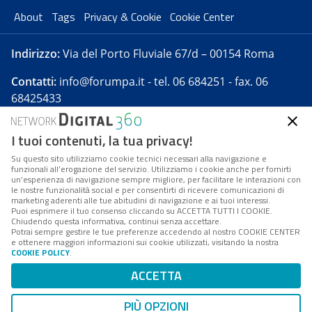
About
Tags
Privacy & Cookie
Cookie Center
Indirizzo:
Via del Porto Fluviale 67/d – 00154 Roma
Contatti:
info@forumpa.it
- tel. 06 684251 - fax. 06
68425433
I tuoi contenuti, la tua privacy!
Forumpa.it
è una pubblicazione telematica iscritta
presso Registro della stampa del Tribunale di Roma -
Su questo sito utilizziamo cookie tecnici necessari alla navigazione e
funzionali all’erogazione del servizio. Utilizziamo i cookie anche per fornirti
Reg. n. 182 del 2 maggio 2008 - Direttore resp. Michela
un’esperienza di navigazione sempre migliore, per facilitare le interazioni con
Stentella
le nostre funzionalità social e per consentirti di ricevere comunicazioni di
marketing aderenti alle tue abitudini di navigazione e ai tuoi interessi.
FPA s.r.l. è società soggetta a Direzione e
Puoi esprimere il tuo consenso cliccando su ACCETTA TUTTI I COOKIE.
Coordinamento da parte di Digital360 S.p.A. - FPA s.r.l.
Chiudendo questa informativa, continui senza accettare.
Potrai sempre gestire le tue preferenze accedendo al nostro COOKIE CENTER
è un'azienda certificata per il sistema di management
e ottenere maggiori informazioni sui cookie utilizzati, visitando la nostra
COOKIE POLICY
.
di qualità SQS (ISO 9001)
Codice Fiscale/Partita IVA n. 10693191008 - R.E.A. Roma
ACCETTA
n. 1249791. ISP AWS
PIÙ OPZIONI
Mappa del sito