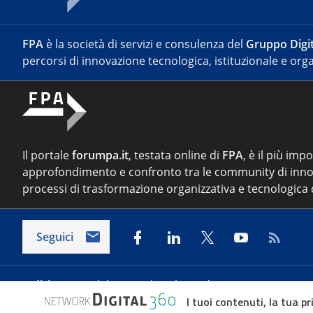
FPA
è la società di servizi e consulenza del
Gruppo Digit
percorsi di innovazione tecnologica, istituzionale e orga
Il portale
forumpa.it
, testata online di
FPA
, è il più imp
approfondimento e confronto tra le community di inno
processi di trasformazione organizzativa e tecnologica d
Seguici
Indirizzo:
Via del Porto Fluviale 67/d – 00154 Roma
I tuoi contenuti, la tua pr