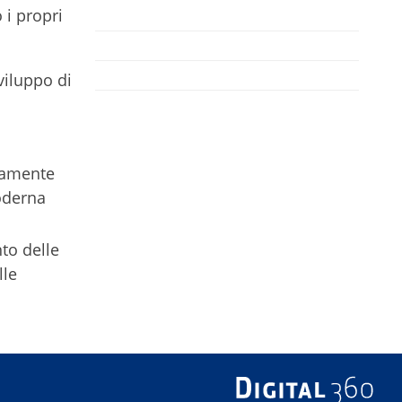
 i propri
viluppo di
eramente
moderna
nto delle
lle